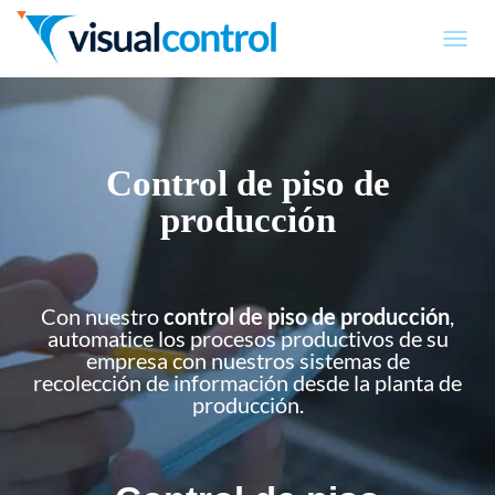
T
O
G
G
L
E
Control de piso de
N
A
producción
V
I
G
A
T
Con nuestro
control de piso de producción
,
I
automatice los procesos productivos de su
O
empresa con nuestros sistemas de
N
recolección de información desde la planta de
producción.