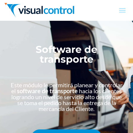
T
O
G
G
L
E
Software de
N
A
transporte
V
I
G
A
T
Este módulo le permitirá planear y controlar
I
el
software de transporte
hacia los clientes
O
logrando un nivel de servicio alto desde que
N
se toma el pedido hasta la entrega de la
mercancía del Cliente.