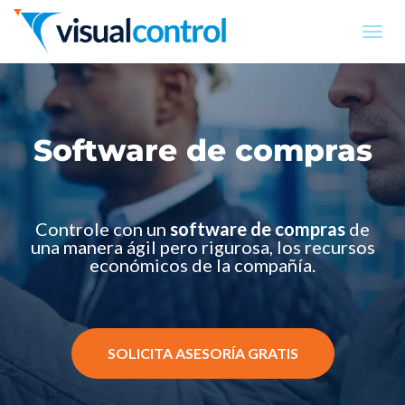
T
O
G
G
L
E
Software de compras
N
A
V
I
G
Controle con un
software de compras
de
A
una manera ágil pero rigurosa, los recursos
T
económicos de la compañía.
I
O
N
SOLICITA ASESORÍA GRATIS