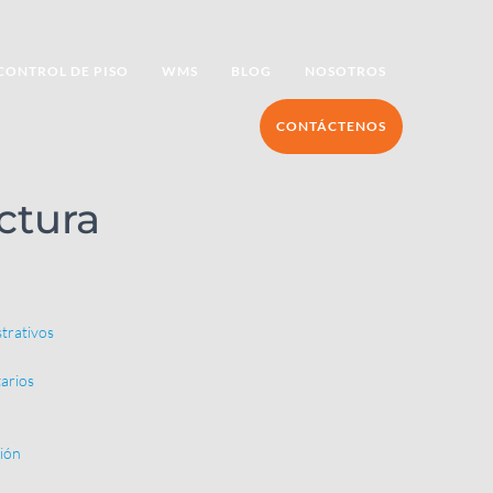
CONTROL DE PISO
WMS
BLOG
NOSOTROS
CONTÁCTENOS
ctura
trativos
arios
ión